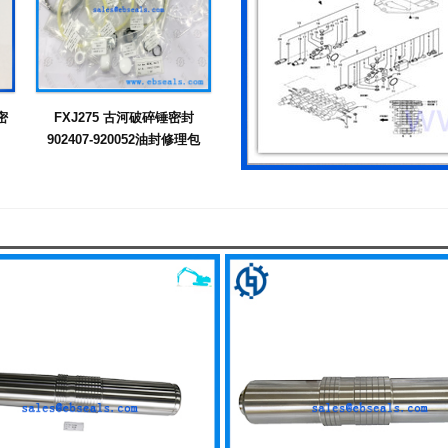
密
FXJ275 古河破碎锤密封
902407-920052油封修理包