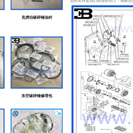
您的支持是我们前进的动力！感谢您
克虏伯破碎锤油封
东空破碎锤修理包