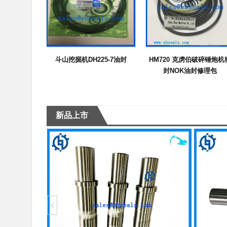
斗山挖掘机DH225-7油封
HM720 克虏伯破碎锤炮机
封NOK油封修理包
新品上市