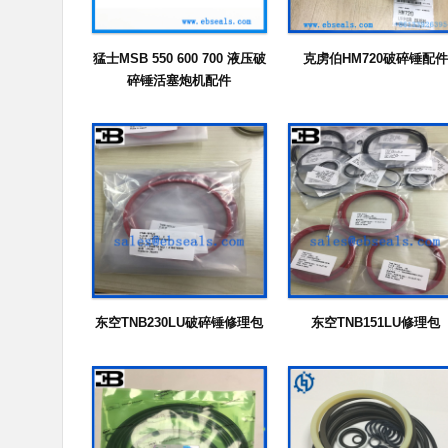
猛士MSB 550 600 700 液压破
克虏伯HM720破碎锤配件
碎锤活塞炮机配件
东空TNB230LU破碎锤修理包
东空TNB151LU修理包