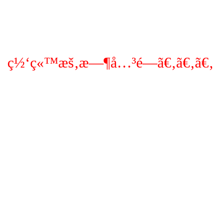
ç½‘ç«™æš‚æ—¶å…³é—­ã€‚ã€‚ã€‚